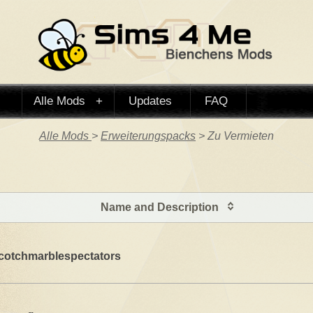
Alle Mods
Updates
FAQ
Alle Mods
>
Erweiterungspacks
> Zu Vermieten
Name and Description
cotchmarblespectators