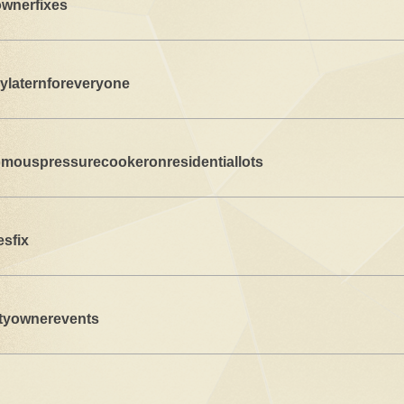
ownerfixes
ylaternforeveryone
mouspressurecookeronresidentiallots
sfix
tyownerevents