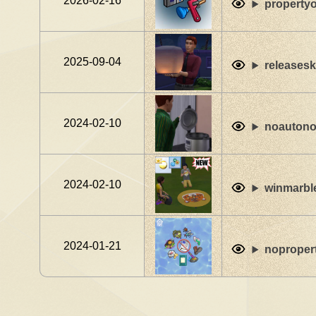
2026-02-16
property
2025-09-04
releasesk
2024-02-10
noautono
2024-02-10
winmarble
2024-01-21
noproper