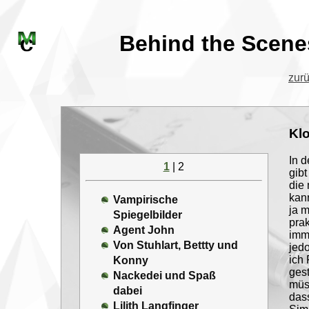
Behind the Scene
zurü
Klo
In d
1
| 2
gibt
die
kann
Vampirische
ja m
Spiegelbilder
prak
Agent John
imm
Von Stuhlart, Bettty und
jedo
ich 
Konny
gest
Nackedei und Spaß
müss
dabei
dass
Lilith Langfinger