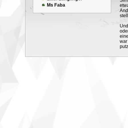
Sim 
Ms Faba
etwa
Ande
stel
Und 
oder
eine
war 
putz